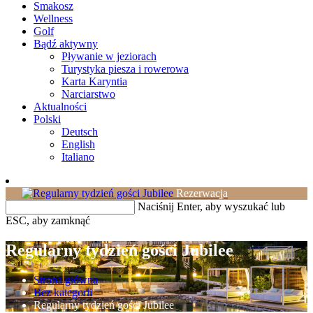
Smakosz
Wellness
Golf
Bądź aktywny
Pływanie w jeziorach
Turystyka piesza i rowerowa
Karta Karyntia
Narciarstwo
Aktualności
Polski
Deutsch
English
Italiano
Rezerwacja
Naciśnij Enter, aby wyszukać lub
ESC, aby zamknąć
Regularny tydzień gości Jubilee
Strona główna
Bez kategorii
Regularny tydzień gości Jubilee