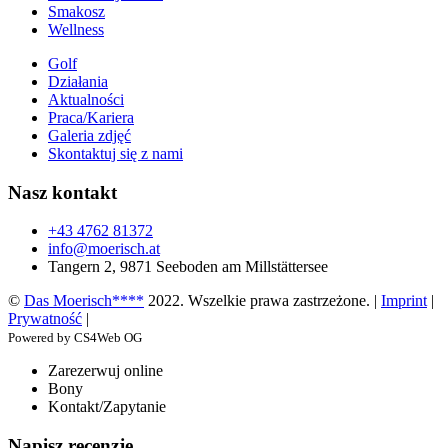
Smakosz
Wellness
Golf
Działania
Aktualności
Praca/Kariera
Galeria zdjęć
Skontaktuj się z nami
Nasz kontakt
+43 4762 81372
info@moerisch.at
Tangern 2, 9871 Seeboden am Millstättersee
©
Das Moerisch****
2022. Wszelkie prawa zastrzeżone. |
Imprint
|
Prywatność
|
Powered by CS4Web OG
Zarezerwuj online
Bony
Kontakt/Zapytanie
Napisz recenzję