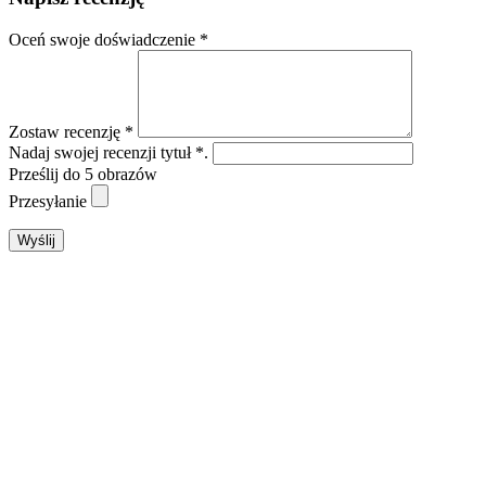
Oceń swoje doświadczenie *
Zostaw recenzję *
Nadaj swojej recenzji tytuł *.
Prześlij do 5 obrazów
Przesyłanie
Wyślij
Zamknij
ten
moduł
Letnia oferta specjalna dla
rodzin
W przypadku pobytu trwającego co najmniej
pięć nocy dziecko w wieku do 14 lat włącznie
przebywa bezpłatnie.