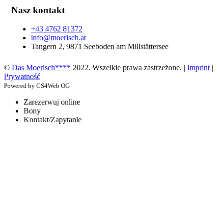
Nasz kontakt
+43 4762 81372
info@moerisch.at
Tangern 2, 9871 Seeboden am Millstättersee
©
Das Moerisch****
2022. Wszelkie prawa zastrzeżone. |
Imprint
|
Prywatność
|
Powered by CS4Web OG
Zarezerwuj online
Bony
Kontakt/Zapytanie
Zamknij
ten
moduł
Letnia oferta specjalna dla
rodzin
W przypadku pobytu trwającego co najmniej pięć
nocy dziecko w wieku do 14 lat włącznie przebywa