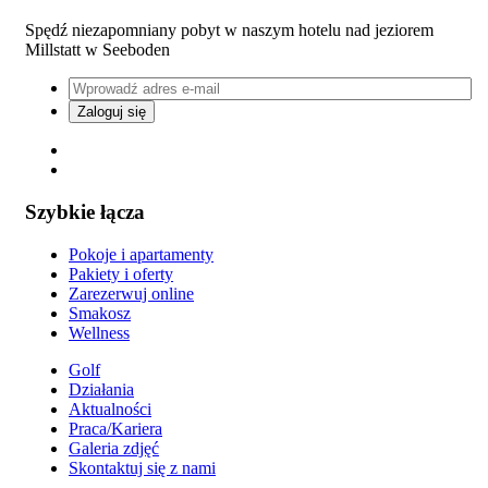
Spędź niezapomniany pobyt w naszym hotelu nad jeziorem
Millstatt w Seeboden
Szybkie łącza
Pokoje i apartamenty
Pakiety i oferty
Zarezerwuj online
Smakosz
Wellness
Golf
Działania
Aktualności
Praca/Kariera
Galeria zdjęć
Skontaktuj się z nami