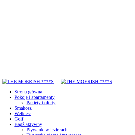
Strona główna
Pokoje i apartamenty
Pakiety i oferty
Smakosz
Wellness
Golf
Bądź aktywny
Pływanie w jeziorach