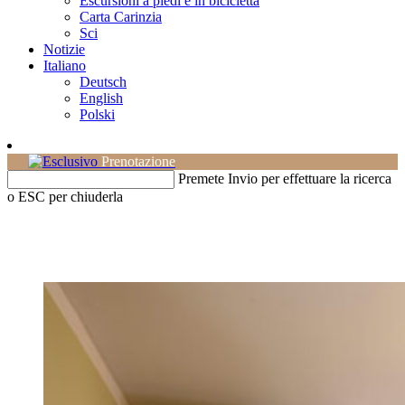
Escursioni a piedi e in bicicletta
Carta Carinzia
Sci
Notizie
Italiano
Deutsch
English
Polski
Prenotazione
Premete Invio per effettuare la ricerca
o ESC per chiuderla
Esclusivo