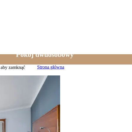
Pokój dwuosobowy
Strona główna
, aby zamknąć
Strona 4