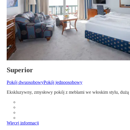
Superior
Pokój dwuosobowy
Pokój jednoosobowy
Ekskluzywny, zmysłowy pokój z meblami we włoskim stylu, dużą ł
Więcej informacji