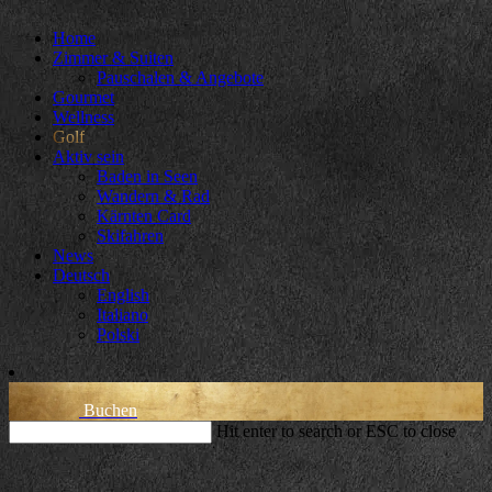
Home
Zimmer & Suiten
Pauschalen & Angebote
Gourmet
Wellness
Golf
Aktiv sein
Baden in Seen
Wandern & Rad
Kärnten Card
Skifahren
News
Deutsch
English
Italiano
Polski
Buchen
Hit enter to search or ESC to close