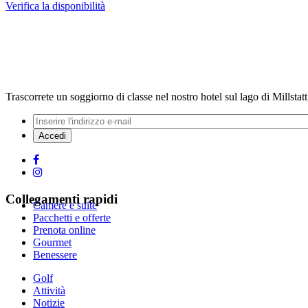
Verifica la disponibilità
Trascorrete un soggiorno di classe nel nostro hotel sul lago di Millstat
Collegamenti rapidi
Camere e suite
Pacchetti e offerte
Prenota online
Gourmet
Benessere
Golf
Attività
Notizie