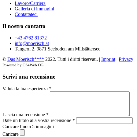
Lavoro/Carriera
Galleria di immagini
Contattateci
Il nostro contatto
+43 4762 81372
info@moerisch.at
Tangern 2, 9871 Seeboden am Millstättersee
©
Das Moerisch****
2022. Tutti i diritti riservati. |
Imprint
|
Privacy
|
Powered by CS4Web OG
Scrivi una recensione
Valuta la tua esperienza *
Lascia una recensione *
Date un titolo alla vostra recensione *
Caricare fino a 5 immagini
Caricare