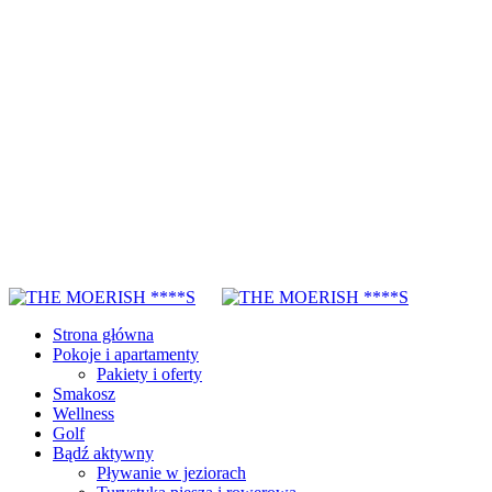
Strona główna
Pokoje i apartamenty
Pakiety i oferty
Smakosz
Wellness
Golf
Bądź aktywny
Pływanie w jeziorach