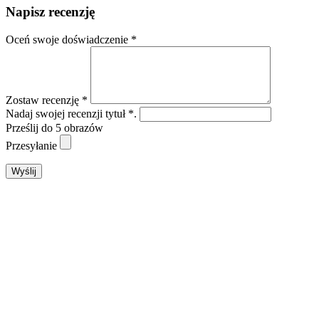
Napisz recenzję
Oceń swoje doświadczenie *
Zostaw recenzję *
Nadaj swojej recenzji tytuł *.
Prześlij do 5 obrazów
Przesyłanie
Wyślij
Zamkni
ten
moduł
Letnia oferta specjalna dla
rodzin
W przypadku pobytu trwającego co najmniej pięć
nocy dziecko w wieku do 14 lat włącznie przebywa