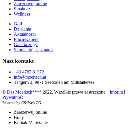
Zarezerwuj online
Smakosz
Wellness
Golf
Działania
Aktualności
Praca/Kariera
Galeria zdjęć
Skontaktuj się z nami
Nasz kontakt
+43 4762 81372
info@moerisch.at
Tangern 2, 9871 Seeboden am Millstättersee
©
Das Moerisch****
2022. Wszelkie prawa zastrzeżone. |
Imprint
|
Prywatność
|
Powered by CS4Web OG
Zarezerwuj online
Bony
Kontakt/Zapytanie