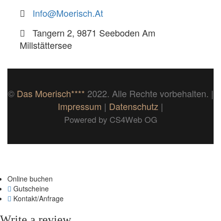
Info@moerisch.at
Tangern 2, 9871 Seeboden Am
Millstättersee
©
Das Moerisch****
2022. Alle Rechte vorbehalten. |
Impressum
|
Datenschutz
|
Powered by CS4Web OG
Online buchen
Gutscheine
Kontakt/Anfrage
Write a review