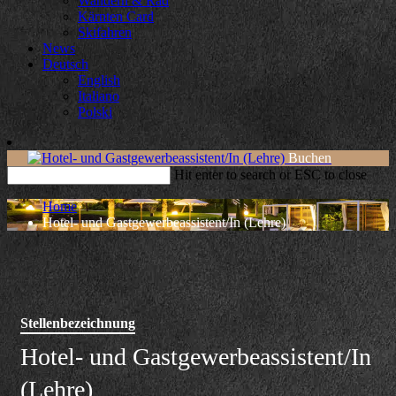
Wandern & Rad
Kärnten Card
Skifahren
News
Deutsch
English
Italiano
Polski
Buchen
Hit enter to search or ESC to close
Home
Hotel- und Gastgewerbeassistent/In (Lehre)
Stellenbezeichnung
Hotel- und Gastgewerbeassistent/In
(Lehre)