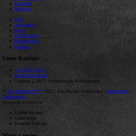
Gourmet
Wellness
Golf
Aktivitäten
News
Jobs/Karriere
Bildergalerie
Kontakt
Unser Kontakt
+43 4762 81372
info@moerisch.at
Tangern 2, 9871 Seeboden am Millstättersee
©
Das Moerisch****
2022. Alle Rechte vorbehalten. |
Impressum
|
Datenschutz
|
Powered by CS4Web OG
Online buchen
Gutscheine
Kontakt/Anfrage
Write a review