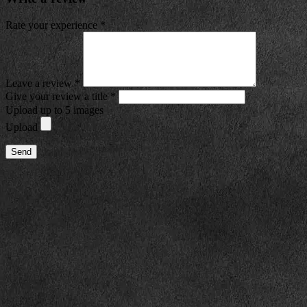
Rate your experience *
Leave a review *
Give your review a title *
Upload up to 5 images
Upload
Send