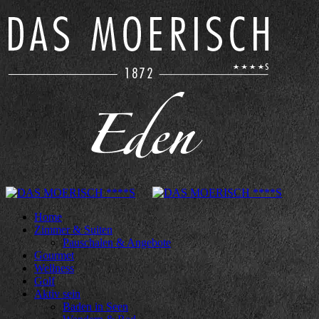
Home
Zimmer & Suiten
Pauschalen & Angebote
Gourmet
Wellness
Golf
Aktiv sein
Baden in Seen