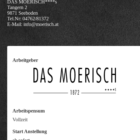
DAS MOERISCH****s
Tangern 2
9871 Seeboden
Tel.Nr: 04762/81372
E-Mail: info@moerisch.at
Arbeitgeber
Arbeitspensum
Vollzeit
Start Anstellung