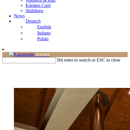
Wandern & Rad
Kärnten Card
Skifahren
News
Deutsch
English
Italiano
Polski
Buchen
Hit enter to search or ESC to close
Kaminsuite